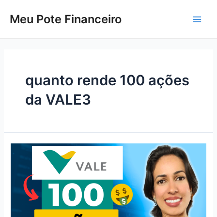
Skip
to
Meu Pote Financeiro
Main
content
Men
quanto rende 100 ações
da VALE3