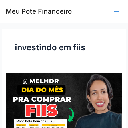
Skip
to
Meu Pote Financeiro
Main
content
Men
investindo em fiis