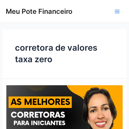
Skip
to
Meu Pote Financeiro
Main
content
Men
corretora de valores
taxa zero